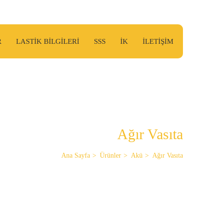
R
LASTİK BİLGİLERİ
SSS
İK
İLETİŞİM
Ağır Vasıta
Ana Sayfa
Ürünler
Akü
Ağır Vasıta