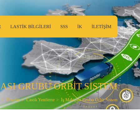
R
LASTİK BİLGİLERİ
SSS
İK
İLETİŞİM
ASI GRUBU ORBİT SİSTEM
Ürünler
Lastik Yenileme
İş Makinasi Grubu Orbit Sistem