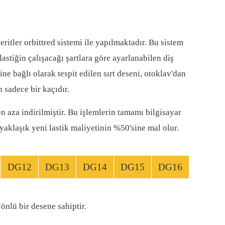
ritler orbittred sistemi ile yapılmaktadır. Bu sistem
stiğin çalışacağı şartlara göre ayarlanabilen diş
ne bağlı olarak tespit edilen sırt deseni, otoklav'dan
 sadece bir kaçıdır.
en aza indirilmiştir. Bu işlemlerin tamamı bilgisayar
yaklaşık yeni lastik maliyetinin %50'sine mal olur.
DG12
DG13
DG14
DG15
DG16
önlü bir desene sahiptir.