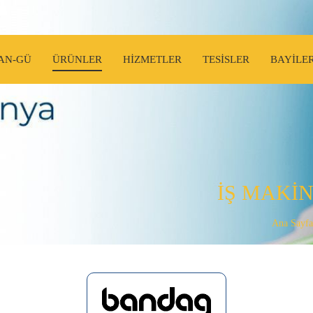
AN-GÜ
ÜRÜNLER
HİZMETLER
TESİSLER
BAYİLE
İŞ MAKİN
Ana Sayfa