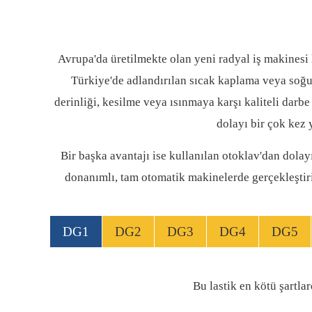
Avrupa'da üretilmekte olan yeni radyal iş makinesi l
Türkiye'de adlandırılan sıcak kaplama veya soğuk
derinliği, kesilme veya ısınmaya karşı kaliteli darbe
dolayı bir çok kez 
Bir başka avantajı ise kullanılan otoklav'dan dolayı
donanımlı, tam otomatik makinelerde gerçekleştiril
DG1
DG2
DG3
DG4
DG5
Bu lastik en kötü şartla