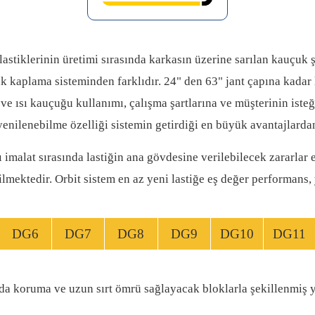
astiklerinin üretimi sırasında karkasın üzerine sarılan kauçuk şe
 kaplama sisteminden farklıdır. 24" den 63" jant çapına kadar la
 ve ısı kauçuğu kullanımı, çalışma şartlarına ve müşterinin isteği
yenilenebilme özelliği sistemin getirdiği en büyük avantajlardan
 imalat sırasında lastiğin ana gövdesine verilebilecek zararlar 
mektedir. Orbit sistem en az yeni lastiğe eş değer performans, 
DG6
DG7
DG8
DG9
DG10
DG11
rda koruma ve uzun sırt ömrü sağlayacak bloklarla şekillenmiş y