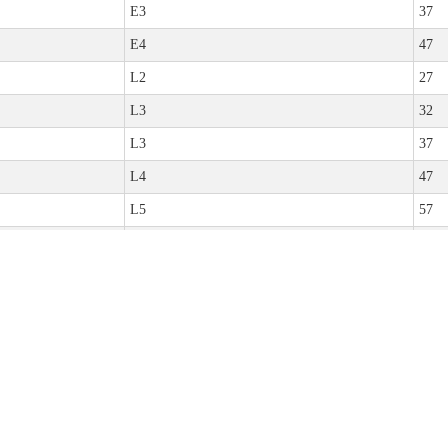
E3
37
E4
47
L2
27
L3
32
L3
37
L4
47
L5
57
E3
37
E3
42
E4
47
E4/L4
52
İSLER
BAYİLER
LASTİK BİLGİLERİ
S4
57
S4
62
L2
27