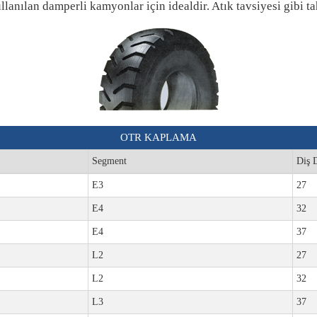
lanılan damperli kamyonlar için idealdir. Atık tavsiyesi gibi ta
OTR KAPLAMA
Segment
Diş D
E3
27
E4
32
E4
37
L2
27
L2
32
L3
37